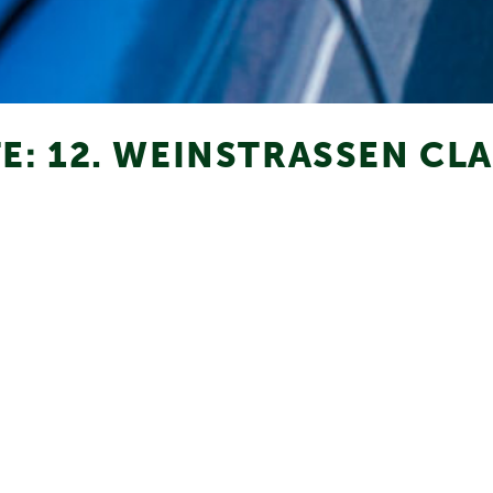
E: 12. WEINSTRASSEN CL
anstaltet jedes Jahr die Oldtimer-Rallye „Weinstrassen Classi
onsor und Team mit dabei.
strassen-classics.de
ZURÜCK ZUR STARTSEITE