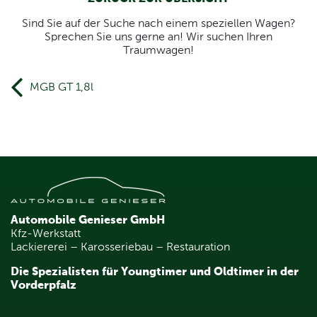
Sind Sie auf der Suche nach einem speziellen Wagen?
Sprechen Sie uns gerne an! Wir suchen Ihren
Traumwagen!
Beitrags- Navigation
MGB GT 1,8l
Automobile Genieser GmbH
Kfz-Werkstatt
Lackiererei – Karosseriebau – Restauration
Die Spezialisten für Youngtimer und Oldtimer in der
Vorderpfalz