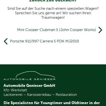
ZURÜCK ZUR ÜBERSICHT
Sind Sie auf der Suche nach einem speziellen Wagen?
Sprechen Sie uns gerne an! Wir suchen Ihren
Traumwagen!
Beitrags- Navigation
Mini Cooper Clubman S (John Cooper Works)
Porsche 911/997 Carrera S PDK MJ2010
Automobile Genieser GmbH
Kfz-Werkstatt
Lackiererei – Karosseriebau – Restauration
Die Spezialisten für Youngtimer und Oldtimer in der